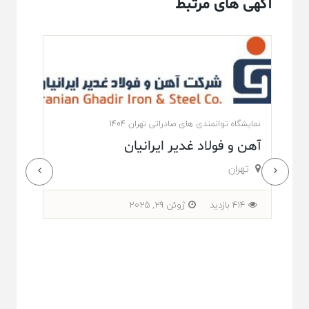
آگهی های مرتبط
نمایشگاه توانمندی های صادراتی تهران 1404
آهن و فولاد غدیر ایرانیان
تهران
414 بازدید
ژوئن 29, 2025
نمایشگاه
روان
تهرا
310 باز