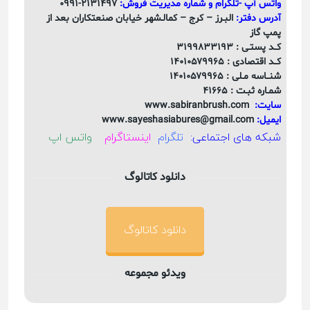
واتس آپ -تلگرام و شماره مدیریت فروش:
۲۱۳۱۴۹۷-۰۹۹۱
آدرس دفتر:
البـرز – کرج – کمالـشهر خیابان صنعتکاران بعد از
پمپ گاز
کــد پستـی :
۳۱۹۹۸۳۳۱۹۳
کــد اقتصادی :
۱۴۰۱۰۵۷۹۹۶۵
شنــاسه مـلی :
۱۴۰۱۰۵۷۹۹۶۵
شمـاره ثبـت :
۴۱۶۶۵
سایت:
www.sabiranbrush.com
ایمیل:
www.sayeshasiabures@gmail.com
شبکه های اجتماعی:
تلگرام
اینستاگرام
واتس اپ
دانلود کاتالوگ
دانلود کاتالوگ
ویدئو مجموعه