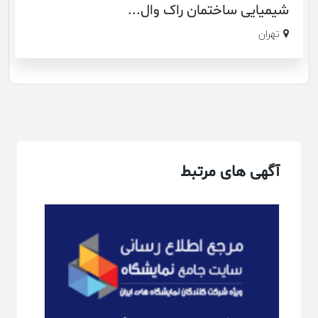
ختمان راک وال...
رایان تراس گلس
تهران
آگهی های مرتبط