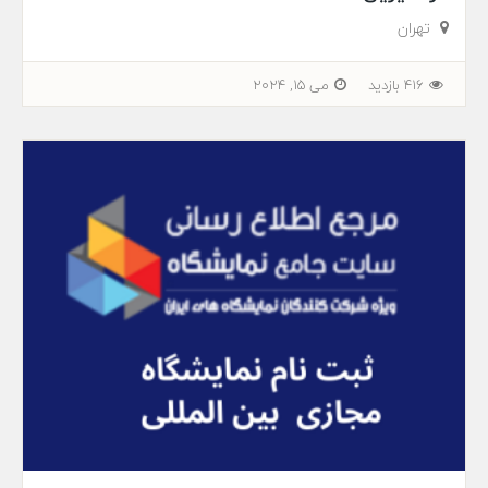
تهران
416 بازدید
می 15, 2024