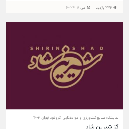
434 بازدید
می 19, 2024
نمایشگاه صنایع کشاورزی و موادغذایی اگروفود تهران 1403
گز شیرین شاد