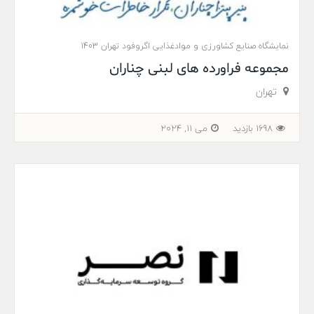
نمایشگاه صنایع کشاورزی و موادغذایی اگروفود تهران 1403
مجموعه فراورده های لبنی چناران
تهران
1698 بازدید
می 11, 2024