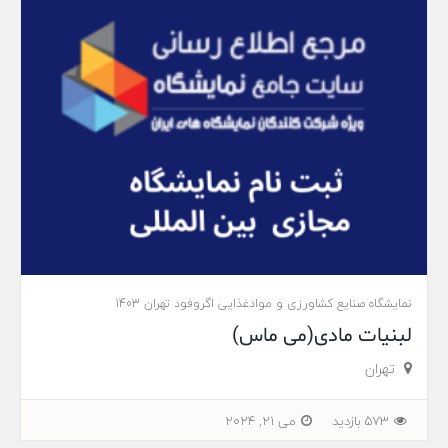
نمایشگاه صنایع کشاورزی و موادغذایی اگروفود تهران 1403
لبنیات مادی(می ماس)
تهران
573 بازدید
می 21, 2024