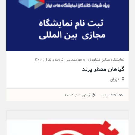
نمایشگاه صنایع کشاورزی و موادغذایی اگروفود تهران 1403
گیاهان معطر پرند
تهران
554 بازدید
ژوئن 22, 2024